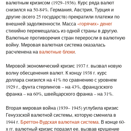
валютным кризисом (1929–1936). Курс ряда валют
снизился на 50-84%. Германия, Австрия, Турция и
другие (всего 25 государств) прекратили платежи по
внешней задолженности. Масса
«горячих» денег
стихийно перемещалась из одной страны в другую.
Валютные противоречия стран переросли в валютную
войну. Мировая валютная система оказалась
расчленена на
валютные блоки
.
Мировой экономический кризис 1937 г. вызвал новую
волну обесценения валют. К концу 1938 г. курс
доллара снизился на 41% по сравнению с уровнем
1929 г., фунта стерлингов – на 43%, французского
франка – на 60%, швейцарского франка – на 31%.
Вторая мировая война (1939– 1945) углубила кризис
Генуэзской валютной системы, которую сменила в
1944 г.
Бреттон-Вудская валютная система
. В конце 60-
х гг. валютный кризис поразил ее, вызвав крушение