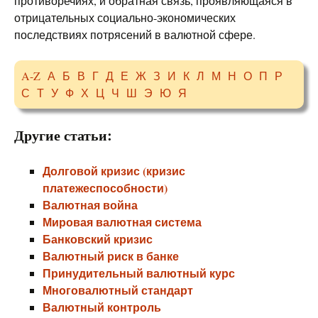
противоречиях, и обратная связь, проявляющаяся в
отрицательных социально-экономических
последствиях потрясений в валютной сфере.
A-Z
А
Б
В
Г
Д
Е
Ж
З
И
К
Л
М
Н
О
П
Р
С
Т
У
Ф
Х
Ц
Ч
Ш
Э
Ю
Я
Другие статьи:
Долговой кризис (кризис
платежеспособности)
Валютная война
Мировая валютная система
Банковский кризис
Валютный риск в банке
Принудительный валютный курс
Многовалютный стандарт
Валютный контроль