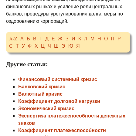
финансовых рынках и усиление роли центральных
банков, процедуры урегулирования долга, меры по
оздоровлению корпораций.
A-Z
А
Б
В
Г
Д
Е
Ж
З
И
К
Л
М
Н
О
П
Р
С
Т
У
Ф
Х
Ц
Ч
Ш
Э
Ю
Я
Другие статьи:
Финансовый системный кризис
Банковский кризис
Валютный кризис
Коэффициент долговой нагрузки
Экономический кризис
Экспертиза платежеспособности денежных
знаков
Коэффициент платежеспособности