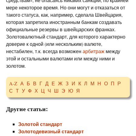
средствам», не опасаясь никаких санкций, по крайней
мере некоторое время. Но они могут и отказаться от
такого статуса, как, например, сделала Швейцария,
которая запретила иностранным банкам создавать
официальные резервы в швейцарских франках.
Золотовалютный стандарт, для которого характерно
доверие к одной (или нескольким) валюте,
нестабилен, т.к. всегда возможен
арбитраж
между
этой и остальными валютами или между ними и
золотом.
A-Z
А
Б
В
Г
Д
Е
Ж
З
И
К
Л
М
Н
О
П
Р
С
Т
У
Ф
Х
Ц
Ч
Ш
Э
Ю
Я
Другие статьи:
Золотой стандарт
Золотодевизный стандарт