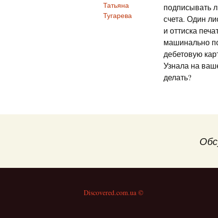
Татьяна
подписывать л
Тугарева
счета. Один ли
и оттиска печа
машинально по
дебетовую карт
Узнала на ваше
делать?
Обс
Discovered.com.ua ©