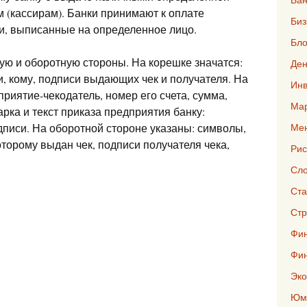
(кассирам). Банки принимают к оплате
Биз
ки, выписанные на определенное лицо.
Бло
ую и оборотную стороны. На корешке значатся:
Ден
, кому, подписи выдающих чек и получателя. На
Инв
приятие-чекодатель, номер его счета, сумма,
Мар
рка и текст приказа предприятия банку:
одписи. На оборотной стороне указаны: символы,
Ме
оторому выдан чек, подписи получателя чека,
Рис
Сло
Ста
Стр
Фин
Фи
Эко
Юмо