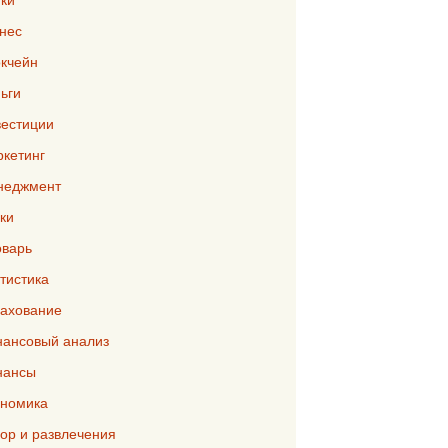
нес
кчейн
ьги
естиции
кетинг
неджмент
ки
варь
тистика
ахование
ансовый анализ
нансы
номика
р и развлечения