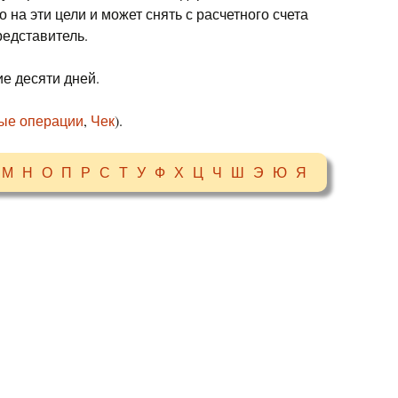
 на эти цели и может снять с расчетного счета
редставитель.
е десяти дней.
ые операции
,
Чек
).
М
Н
О
П
Р
С
Т
У
Ф
Х
Ц
Ч
Ш
Э
Ю
Я