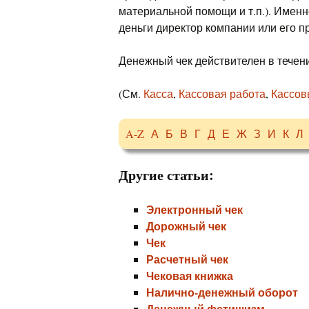
материальной помощи и т.п.). Именно
деньги директор компании или его п
Денежный чек действителен в течени
(См.
Касса
,
Кассовая работа
,
Кассов
A-Z
А
Б
В
Г
Д
Е
Ж
З
И
К
Л
Другие статьи:
Электронный чек
Дорожный чек
Чек
Расчетный чек
Чековая книжка
Налично-денежный оборот
Денежный фетишизм