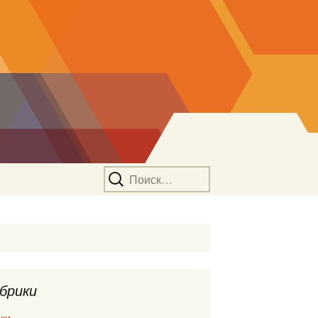
Найти:
брики
ки