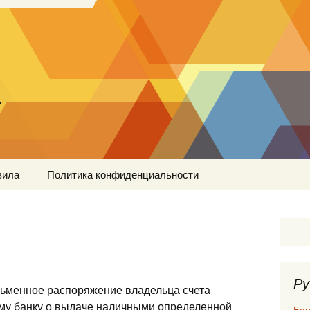
…
вила
Политика конфиденциальности
Ру
исьменное распоряжение владельца счета
му банку о выдаче наличными определенной
Бан