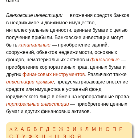
банка.
Банковские инвестиции
— вложения средств банков
в недвижимое и движимое имущество,
интеллектуальные ценности, ценные бумаги с целью
получения прибыли. Банковские инвестиции могут
быть
капитальные
— приобретение зданий,
сооружений, объектов недвижимости, основных
фондов, нематериальных активов и
финансовые
—
приобретение корпоративных прав, ценных бумаг и
других
финансовых инструментов
. Различают также
инвестиции прямые
, предусматривающие внесение
средств или имущества в уставный фонд
юридического лица в обмен на корпоративные права;
портфельные инвестиции
— приобретение ценных
бумаг и других финансовых активов.
A-Z
А
Б
В
Г
Д
Е
Ж
З
И
К
Л
М
Н
О
П
Р
С
Т
У
Ф
Х
Ц
Ч
Ш
Э
Ю
Я