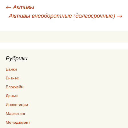
Навигация
←
Активы
Активы внеоборотные (долгосрочные)
→
по
записям
Рубрики
Банки
Бизнес
Блокчейн
Деньги
Инвестиции
Маркетинг
Менеджмент