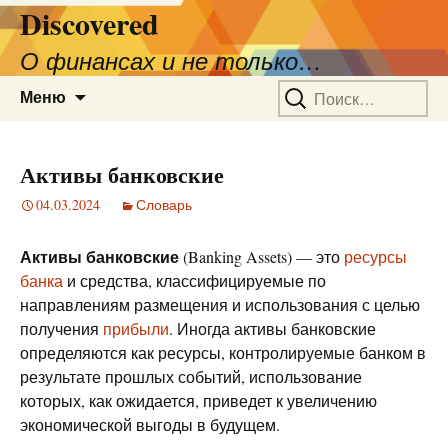
Discovered
О финансах и не только…
Перейти
Найти:
Меню
к
содержимому
Активы банковские
04.03.2024
Словарь
Активы банковские
(Banking Assets) — это
ресурсы
банка
и средства, классифицируемые по
направлениям размещения и использования с целью
получения
прибыли
. Иногда активы банковские
определяются как ресурсы, контролируемые банком в
результате прошлых событий, использование
которых, как ожидается, приведет к увеличению
экономической выгоды в будущем.