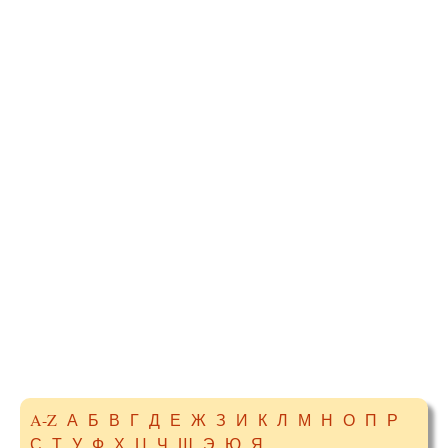
A-Z
А
Б
В
Г
Д
Е
Ж
З
И
К
Л
М
Н
О
П
Р
С
Т
У
Ф
Х
Ц
Ч
Ш
Э
Ю
Я