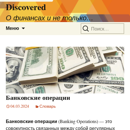
Discovered
О финансах и не только…
Перейти
Найти:
Меню
к
содержимому
Банковские операции
04.03.2024
Словарь
Банковские операции
(Banking Operations) — это
совокупность связанных между собой регулярных