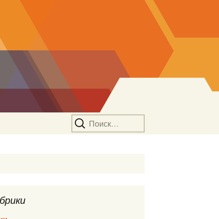
Найти:
брики
ки