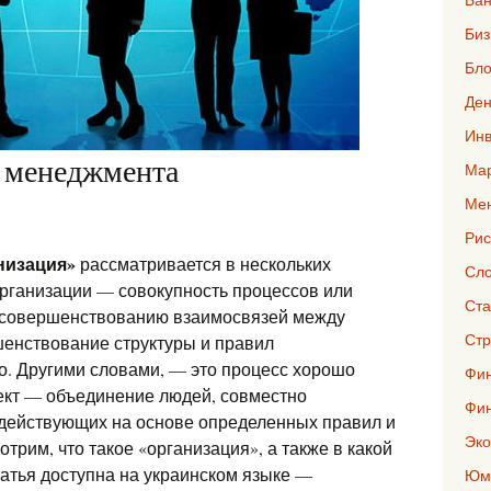
Биз
Бло
Ден
Инв
е менеджмента
Мар
Ме
Рис
низация»
рассматривается в нескольких
Сло
организации — совокупность процессов или
Ста
и совершенствованию взаимосвязей между
Стр
шенствование структуры и правил
. Другими словами, — это процесс хорошо
Фин
ект — объединение людей, совместно
Фи
 действующих на основе определенных правил и
Эко
трим, что такое «организация», а также в какой
татья доступна на украинском языке —
Юмо