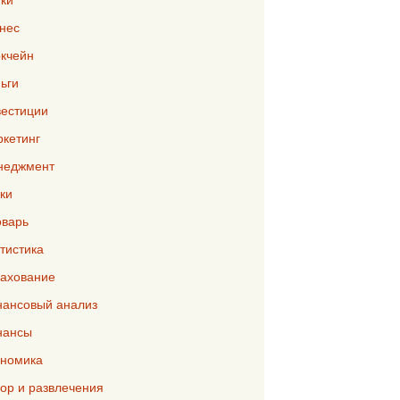
нес
кчейн
ьги
естиции
кетинг
неджмент
ки
варь
тистика
ахование
ансовый анализ
нансы
номика
р и развлечения