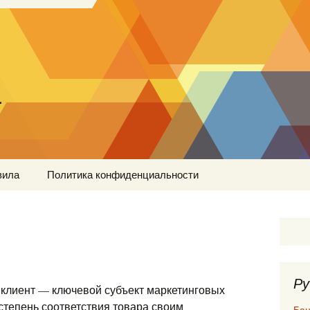
…
вила
Политика конфиденциальности
Ру
же клиент — ключевой субъект маркетинговых
степень соответствия товара своим
Бан