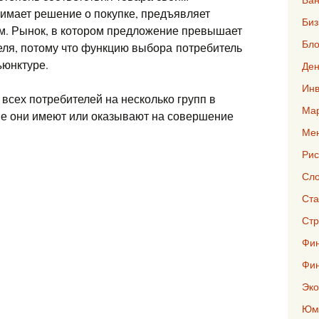
нимает решение о покупке, предъявляет
Биз
м. Рынок, в котором предложение превышает
Бло
еля, потому что функцию выбора потребитель
ъюнктуре.
Ден
Инв
 всех потребителей на несколько групп в
Мар
ние они имеют или оказывают на совершение
Ме
Рис
Сло
Ста
Стр
Фин
Фи
Эко
Юмо