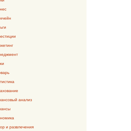
нес
кчейн
ьги
естиции
кетинг
неджмент
ки
варь
тистика
ахование
ансовый анализ
нансы
номика
р и развлечения