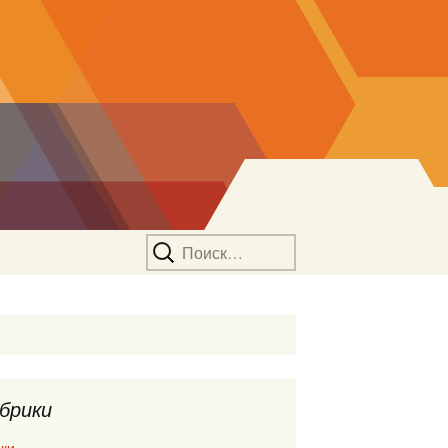
Найти:
брики
ки