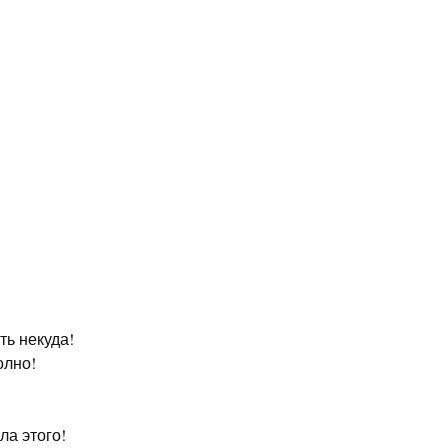
ть некуда!
олно!
ла этого!