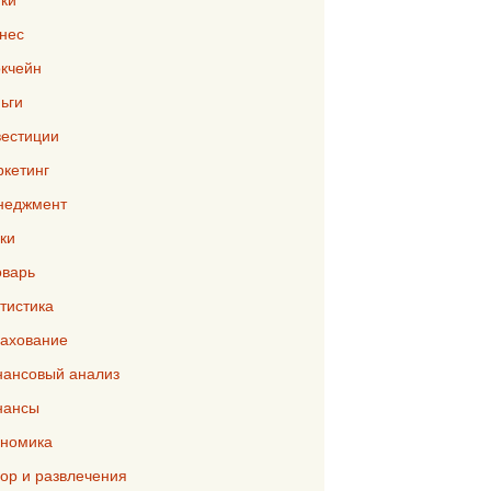
нес
кчейн
ьги
естиции
кетинг
неджмент
ки
варь
тистика
ахование
ансовый анализ
нансы
номика
р и развлечения