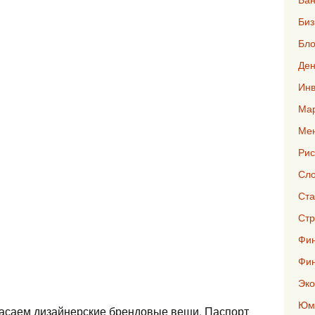
Биз
Бло
Ден
Инв
Мар
Ме
Рис
Сло
Ста
Стр
Фин
Фи
Эко
Юмо
пасаем дизайнерские брендовые вещи. Паспорт