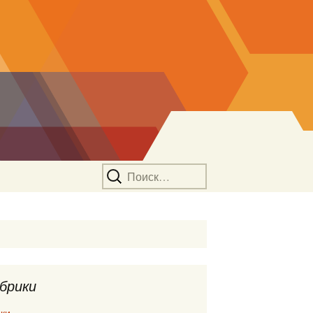
Найти:
брики
ки