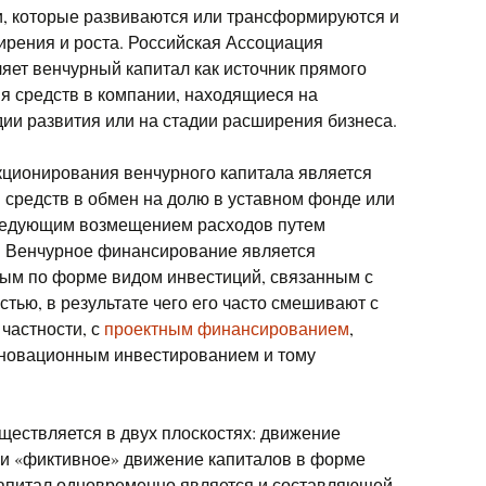
и, которые развиваются или трансформируются и
рения и роста. Российская Ассоциация
яет венчурный капитал как источник прямого
я средств в компании, находящиеся на
дии развития или на стадии расширения бизнеса.
кционирования венчурного капитала является
средств в обмен на долю в уставном фонде или
следующим возмещением расходов путем
й. Венчурное финансирование является
ым по форме видом инвестиций, связанным с
тью, в результате чего его часто смешивают с
 частности, с
проектным финансированием
,
новационным инвестированием и тому
ществляется в двух плоскостях: движение
 и «фиктивное» движение капиталов в форме
капитал одновременно является и составляющей