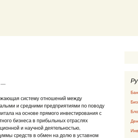
Ру
) —
Бан
ражающая систему отношений между
Биз
малыми и средними предприятиями по поводу
Бло
питала на основе прямого инвестирования с
етного бизнеса в прибыльных отраслях
Ден
ационной и научной деятельностью,
Инв
уммы средств в обмен на долю в уставном