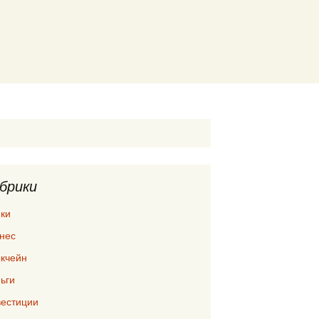
брики
ки
нес
кчейн
ьги
естиции