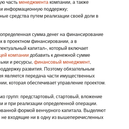
ую часть
менеджмента
компании, а также
 и информационную поддержку;
ные средства путем реализации своей доли в
 определенная сумма денег на финансирование
ак в проектном финансировании, а в
ектуальный капитал», который включает
щей компании
добавить к денежной сумме
выки и ресурсы,
финансовый менеджмент
,
поддержку развития. Поэтому обязательным
ия является передача части имущественных
нии, которая обеспечивает управление проектом.
ко групп: предстартовый, стартовый, вложение
ии и при реализации определенной операции.
ованной формой венчурного капитала. Выделяют
, не входящие ни в одну из вышеперечисленных