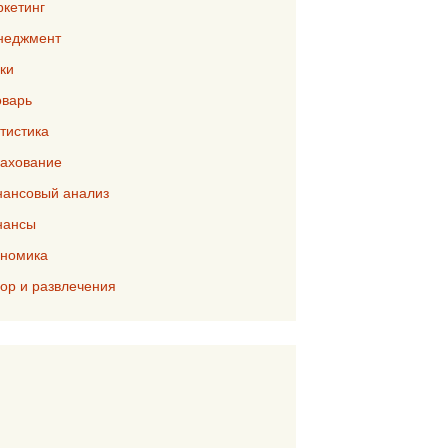
кетинг
неджмент
ки
варь
тистика
ахование
ансовый анализ
нансы
номика
р и развлечения