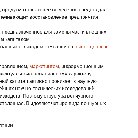
, предусматривающее выделение средств для
спечивающих восстановление предприятия-
предназначенное для замены части внешних
м капиталом;
язанных с выходом компании на
рынок ценных
управлением,
маркетингом
, информационным
еллектуально-инновационному характеру
ый капитал активно проникает в научную
ейших научно-технических исследований,
изводств. Поэтому структура венчурного
ветвленная. Выделяют четыре вида венчурных
пании;