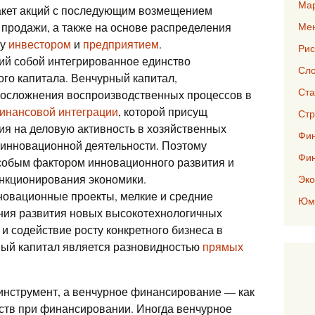
Мар
акет акций с последующим возмещением
 продажи, а также на основе распределения
Ме
ду
инвестором
и
предприятием
.
Рис
ий собой интегрированное единство
Сло
го капитала. Венчурный капитал,
Ста
 осложнения воспроизводственных процессов в
инансовой интеграции
, которой присущ
Стр
я на деловую активность в хозяйственных
Фин
х инновационной деятельности. Поэтому
Фи
собым фактором инновационного развития и
кционирования экономики.
Эко
новационные проекты, мелкие и средние
Юмо
ния развития новых высокотехнологичных
 и содействие росту конкретного бизнеса в
ный капитал является разновидностью
прямых
инструмент, а венчурное финансирование — как
ств при финансировании. Иногда венчурное