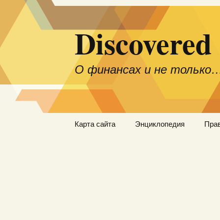
Discovered
О финансах и не только
Перейти
Карта сайта
Энциклопедия
Пра
к
содержимому