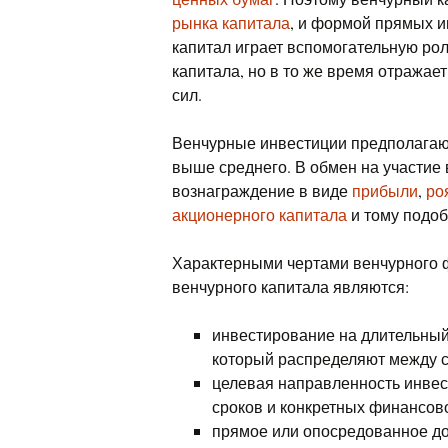
рынка капитала
, и формой прямых и
капитал играет вспомогательную ро
капитала, но в то же время отражае
сил.
Венчурные инвестиции предполагают
выше среднего. В обмен на участие 
вознаграждение в виде
прибыли
,
ро
акционерного капитала
и тому подоб
Характерными чертами венчурного 
венчурного капитала являются:
инвестирование на длительный 
который распределяют между с
целевая направленность инвес
сроков и конкретных финансов
прямое или опосредованное до