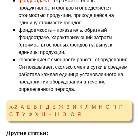
фондоотдача
– отражает степень
продуктивности фондов и определяется
стоимостью продукции, приходящейся на
единицу стоимости фондов.
фондоемкость – показатель, обратный
фондоотдаче, характеризующий затраты
(стоимость) основных фондов на выпуск
единицы продукции.
коэффициент сменности работы оборудования.
Он показывает, сколько смен в сутки в среднем
работала каждая единица установленного на
предприятии оборудования в течение
определенного периода.
A-Z
А
Б
В
Г
Д
Е
Ж
З
И
К
Л
М
Н
О
П
Р
С
Т
У
Ф
Х
Ц
Ч
Ш
Э
Ю
Я
Другие статьи: