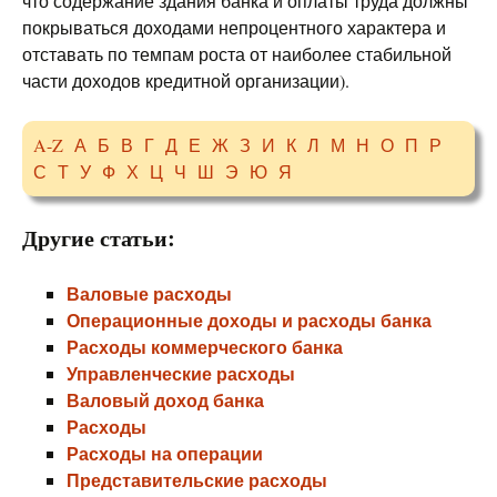
что содержание здания банка и оплаты труда должны
покрываться доходами непроцентного характера и
отставать по темпам роста от наиболее стабильной
части доходов кредитной организации).
A-Z
А
Б
В
Г
Д
Е
Ж
З
И
К
Л
М
Н
О
П
Р
С
Т
У
Ф
Х
Ц
Ч
Ш
Э
Ю
Я
Другие статьи:
Валовые расходы
Операционные доходы и расходы банка
Расходы коммерческого банка
Управленческие расходы
Валовый доход банка
Расходы
Расходы на операции
Представительские расходы