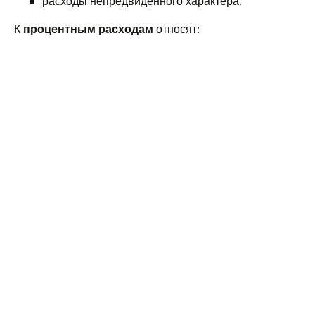
расходы непредвиденного характера.
процентным расходам
К
относят: