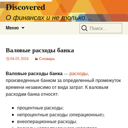
Discovered
О финансах и не только…
Перейти
Найти:
Меню
к
содержимому
Валовые расходы банка
04.03.2024
Словарь
Валовые расходы банка
—
расходы
,
произведенные банком за определенный промежуток
времени независимо от вида затрат. К валовым
расходам банка относят:
процентные расходы;
непроцентные расходы (операционные);
внеоперационные расходы;