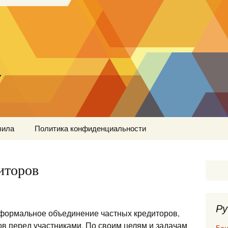
…
вила
Политика конфиденциальности
иторов
Ру
формальное объединение частных кредиторов,
ов перед участниками. По своим целям и задачам
Бан