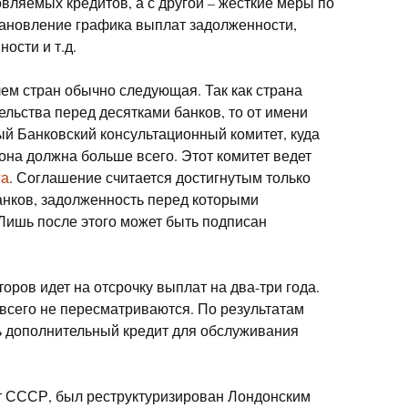
вляемых кредитов, а с другой – жесткие меры по
тановление графика выплат задолженности,
ости и т.д.
м стран обычно следующая. Так как страна
льства перед десятками банков, то от имени
ый Банковский консультационный комитет, куда
 она должна больше всего. Этот комитет ведет
га
. Соглашение считается достигнутым только
банков, задолженность перед которыми
 Лишь после этого может быть подписан
оров идет на отсрочку выплат на два-три года.
всего не пересматриваются. По результатам
ь дополнительный кредит для обслуживания
т СССР, был реструктуризирован Лондонским