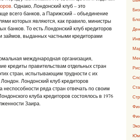
торов
. Однако, Лондонский клуб – это
Биз
аще всего банков, а Парижский – объединение
Бло
лями которых являются, как правило, министры
ых банков. То есть Лондонский клуб кредиторов
Ден
ии займов, выданных частными кредиторами
Инв
Мар
ормальная международная организация,
Ме
ие кредиты правительствам отдельных стран
Рис
тих стран, испытывающим трудности с их
Сло
Лондон. Лондонский клуб кредиторов
Ста
за неспособности ряда стран отвечать по своим
ондонского клуба кредиторов состоялось в 1976
Стр
олженности Заира.
Фин
Фи
Эко
Юмо