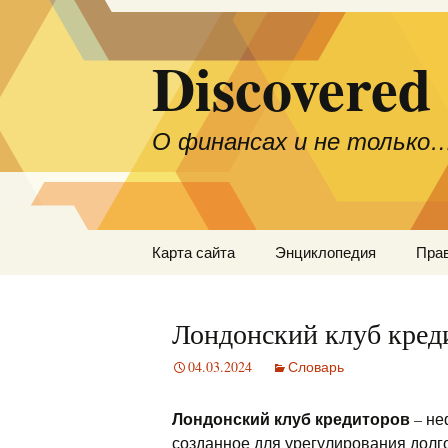
Discovered
О финансах и не только
Перейти
Карта сайта
Энциклопедия
Пра
к
содержимому
Лондонский клуб кред
04.03.2024
Словарь
Лондонский клуб кредиторов
– не
созданное для урегулирования долг