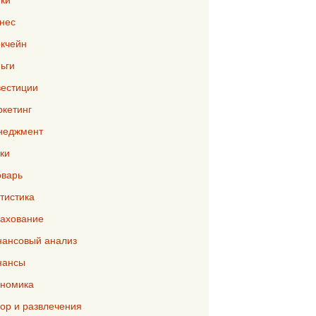
нес
кчейн
ьги
естиции
кетинг
неджмент
ки
варь
тистика
ахование
ансовый анализ
нансы
номика
р и развлечения