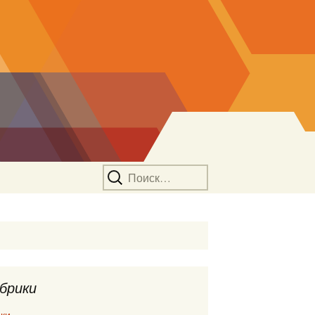
Найти:
брики
ки