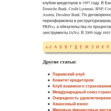
клубом кредиторов в 1997 году. В Б
Deutsche Bank, Credit Lyonnais, BNP, Co
Austria, Dresdner Bank. По договоре
переоформлена в реструктуризирован
PRINs), а обязательства по процентам
(инструменты IANs). В 2009 году это
A-Z
А
Б
В
Г
Д
Е
Ж
З
И
К
Л
Другие статьи:
Парижский клуб
Комитет кредиторов
Клуб взаимного страхования
Международный союз страхо
Очередность удовлетворени
Авансовый взнос
Мировые финансовые инсти