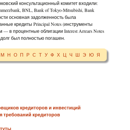
анковский консультационный комитет входили:
mmerzbank, BNL, Bank of Tokyo-Mitsubishi, Bank
нности основная задолженность была
ные кредиты Principal Notes (инструменты
 — в процентные облигации Interest Arrears Notes
т долг был полностью погашен.
М
Н
О
П
Р
С
Т
У
Ф
Х
Ц
Ч
Ш
Э
Ю
Я
вщиков кредиторов и инвестиций
я требований кредиторов
туты