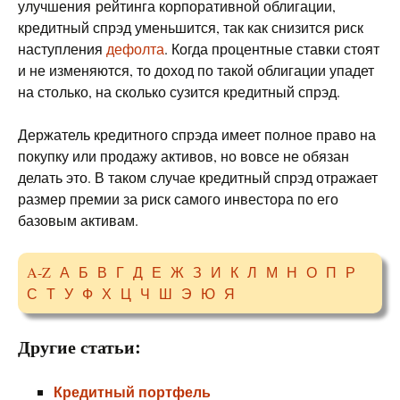
улучшения рейтинга корпоративной облигации,
кредитный спрэд уменьшится, так как снизится риск
наступления
дефолта
. Когда процентные ставки стоят
и не изменяются, то доход по такой облигации упадет
на столько, на сколько сузится кредитный спрэд.
Держатель кредитного спрэда имеет полное право на
покупку или продажу активов, но вовсе не обязан
делать это. В таком случае кредитный спрэд отражает
размер премии за риск самого инвестора по его
базовым активам.
A-Z
А
Б
В
Г
Д
Е
Ж
З
И
К
Л
М
Н
О
П
Р
С
Т
У
Ф
Х
Ц
Ч
Ш
Э
Ю
Я
Другие статьи:
Кредитный портфель