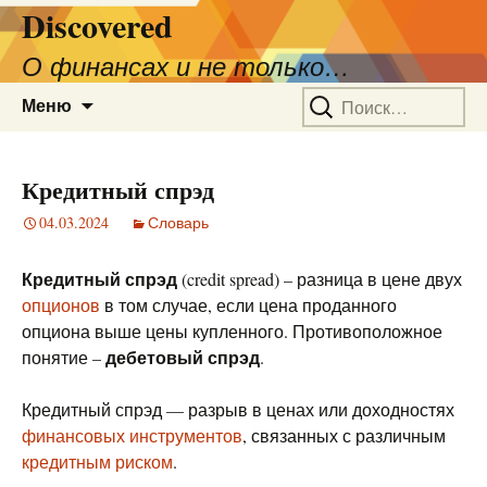
Discovered
О финансах и не только…
Перейти
Найти:
Меню
к
содержимому
Кредитный спрэд
04.03.2024
Словарь
Кредитный спрэд
(credit spread) – разница в цене двух
опционов
в том случае, если цена проданного
опциона выше цены купленного. Противоположное
дебетовый спрэд
понятие –
.
Кредитный спрэд — разрыв в ценах или доходностях
финансовых инструментов
, связанных с различным
кредитным риском
.