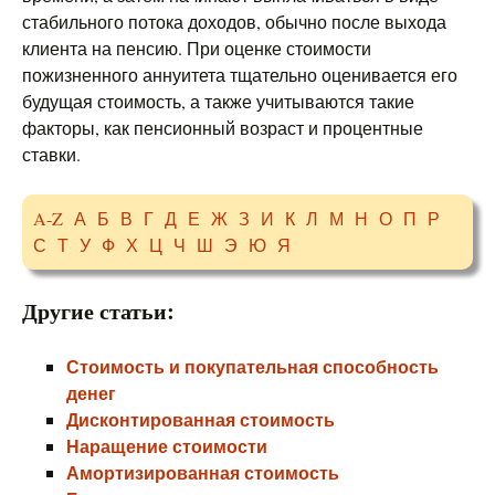
стабильного потока доходов, обычно после выхода
клиента на пенсию. При оценке стоимости
пожизненного аннуитета тщательно оценивается его
будущая стоимость, а также учитываются такие
факторы, как пенсионный возраст и процентные
ставки.
A-Z
А
Б
В
Г
Д
Е
Ж
З
И
К
Л
М
Н
О
П
Р
С
Т
У
Ф
Х
Ц
Ч
Ш
Э
Ю
Я
Другие статьи:
Стоимость и покупательная способность
денег
Дисконтированная стоимость
Наращение стоимости
Амортизированная стоимость