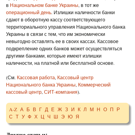
в
Национальном банке Украины
, в тот же
операционный день
. Излишки наличности банки
сдают в оборотную кассу соответствующего
территориального управления Национального банка
Украины в связи с тем, что им экономически
невыгодно оставлять ее в своих кассах. Кассовое
подкрепление одних банков может осуществляться
другими банками, которые имеют излишки
наличности, на платной или бесплатной основе.
(См.
Кассовая работа
,
Кассовый центр
Национального банка Украины
,
Коммерческий
кассовый центр
,
СИТ-компания
).
A-Z
А
Б
В
Г
Д
Е
Ж
З
И
К
Л
М
Н
О
П
Р
С
Т
У
Ф
Х
Ц
Ч
Ш
Э
Ю
Я
Другие статьи: