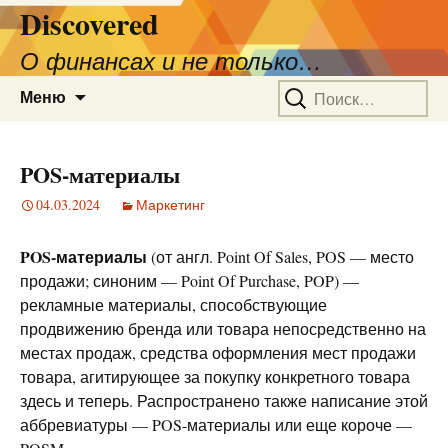
Discovered
О финансах и не только…
Перейти
Найти:
Меню
к
содержимому
POS-материалы
04.03.2024
Маркетинг
POS-материалы
(от англ. Point Of Sales, POS — место
продажи; синоним — Point Of Purchase, POP) —
рекламные материалы, способствующие
продвижению бренда или товара непосредственно на
местах продаж, средства оформления мест продажи
товара, агитирующее за покупку конкретного товара
здесь и теперь. Распространено также написание этой
аббревиатуры — POS-материалы или еще короче —