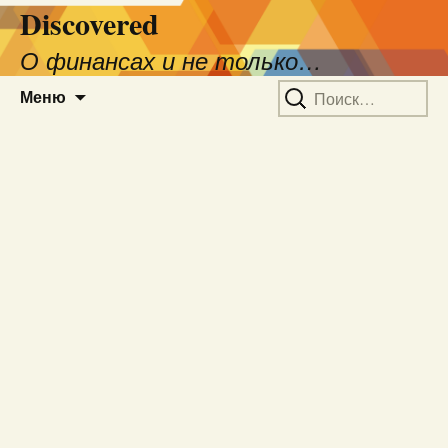
Discovered
О финансах и не только…
Перейти
Найти:
Меню
к
содержимому