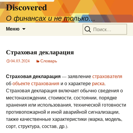
Discovered
О финансах и не только…
Перейти
Найти:
Меню
к
содержимому
Страховая декларация
04.03.2024
Словарь
Страховая декларация
— заявление
страхователя
об
объекте страхования
и о характере
риска
.
Страховая декларация включает обычно сведения о
местонахождении, стоимости, состоянии, порядке
хранения или использования, технической готовности
противопожарной и иной аварийной сигнализации,
также качественные характеристики (марка, модель,
сорт, структура, состав, др.).