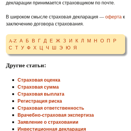
декларации принимается страховщиком по почте.
В широком смысле страховая декларация —
оферта
к
заключению договора страхования.
A-Z
А
Б
В
Г
Д
Е
Ж
З
И
К
Л
М
Н
О
П
Р
С
Т
У
Ф
Х
Ц
Ч
Ш
Э
Ю
Я
Другие статьи:
Страховая оценка
Страховая сумма
Страховая выплата
Регистрация риска
Страховая ответственность
Врачебно-страховая экспертиза
Заявление о страховании
Инвестиционная декларация