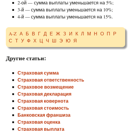
2-ой — сумма выплаты уменьшается на 5%;
3-й — сумма выплаты уменьшается на 10%;
4-й — сумма выплаты уменьшается на 15%.
A-Z
А
Б
В
Г
Д
Е
Ж
З
И
К
Л
М
Н
О
П
Р
С
Т
У
Ф
Х
Ц
Ч
Ш
Э
Ю
Я
Другие статьи:
Страховая сумма
Страховая ответственность
Страховое возмещение
Страховая декларация
Страховая ковернота
Страховая стоимость
Банковская франшиза
Страховая оценка
Страховая выплата