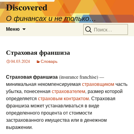
Discovered
О финансах и не только…
Перейти
Найти:
Меню
к
содержимому
Страховая франшиза
04.03.2024
Словарь
Страховая франшиза
(insurance franchise) —
минимальная некомпенсируемая
страховщиком
часть
убытка, понесенная
страхователем
, размер которой
определяется
страховым контрактом
. Страховая
франшиза может устанавливаться в виде
определенного процента от стоимости
застрахованного имущества или в денежном
выражении.