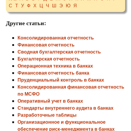
С
Т
У
Ф
Х
Ц
Ч
Ш
Э
Ю
Я
Другие статьи:
Консолидированная отчетность
Финансовая отчетность
Сводная бухгалтерская отчетность
Бухгалтерская отчетность
Операционная техника в банках
Финансовая отчетность банка
Пруденциальный контроль в банках
Консолидированная финансовая отчетность
по МСФО
Оперативный учет в банках
Стандарты внутреннего аудита в банках
Разработочные таблицы
Организационное и функциональное
обеспечение риск-менеджмента в банках