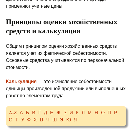
применяют учетные цены.
Принципы оценки хозяйственных
средств и калькуляция
Общим принципом оценки хозяйственных средств
является учет их фактической себестоимости.
Основные средства учитываются по первоначальной
стоимости.
Калькуляция
— это исчисление себестоимости
единицы произведенной продукции или выполненных
работ по элементам труда.
A-Z
А
Б
В
Г
Д
Е
Ж
З
И
К
Л
М
Н
О
П
Р
С
Т
У
Ф
Х
Ц
Ч
Ш
Э
Ю
Я