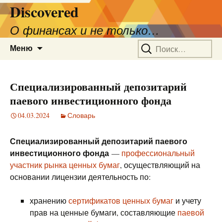
Discovered
О финансах и не только…
Перейти
Найти:
Меню
к
содержимому
Специализированный депозитарий
паевого инвестиционного фонда
04.03.2024
Словарь
Специализированный депозитарий паевого
инвестиционного фонда
—
профессиональный
участник рынка ценных бумаг
, осуществляющий на
основании лицензии деятельность по:
хранению
сертификатов ценных бумаг
и учету
прав на ценные бумаги, составляющие
паевой