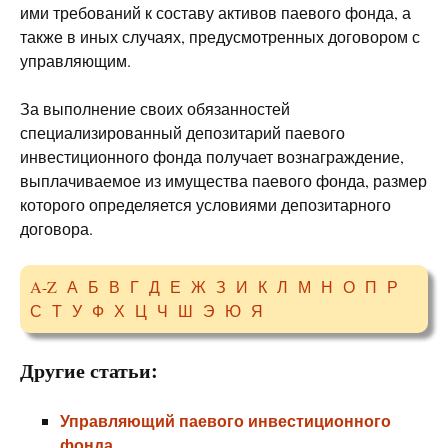
ими требований к составу активов паевого фонда, а
также в иных случаях, предусмотренных договором с
управляющим.
За выполнение своих обязанностей
специализированный депозитарий паевого
инвестиционного фонда получает вознаграждение,
выплачиваемое из имущества паевого фонда, размер
которого определяется условиями депозитарного
договора.
A-Z
А
Б
В
Г
Д
Е
Ж
З
И
К
Л
М
Н
О
П
Р
С
Т
У
Ф
Х
Ц
Ч
Ш
Э
Ю
Я
Другие статьи:
Управляющий паевого инвестиционного
фонда