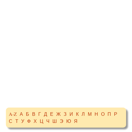
A-Z
А
Б
В
Г
Д
Е
Ж
З
И
К
Л
М
Н
О
П
Р
С
Т
У
Ф
Х
Ц
Ч
Ш
Э
Ю
Я