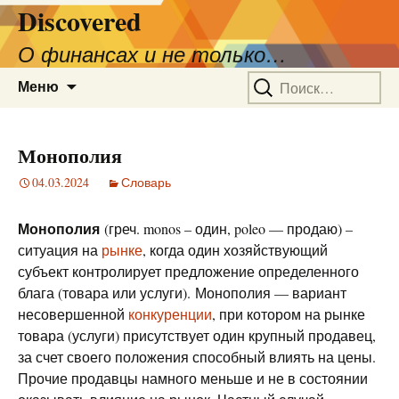
Discovered
О финансах и не только…
Перейти
Найти:
Меню
к
содержимому
Монополия
04.03.2024
Словарь
Монополия
(греч. monos – один, poleo — продаю) –
ситуация на
рынке
, когда один хозяйствующий
субъект контролирует предложение определенного
блага (товара или услуги). Монополия — вариант
несовершенной
конкуренции
, при котором на рынке
товара (услуги) присутствует один крупный продавец,
за счет своего положения способный влиять на цены.
Прочие продавцы намного меньше и не в состоянии