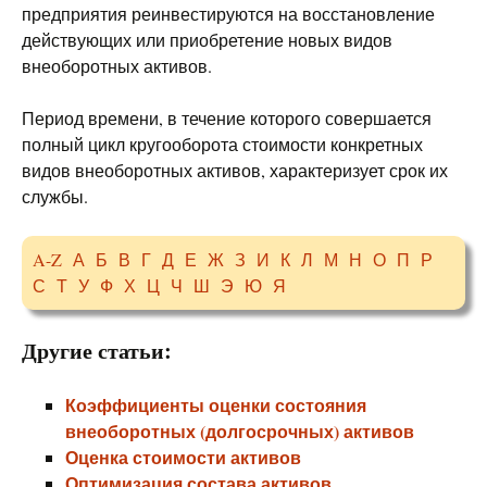
предприятия реинвестируются на восстановление
действующих или приобретение новых видов
внеоборотных активов.
Период времени, в течение которого совершается
полный цикл кругооборота стоимости конкретных
видов внеоборотных активов, характеризует срок их
службы.
A-Z
А
Б
В
Г
Д
Е
Ж
З
И
К
Л
М
Н
О
П
Р
С
Т
У
Ф
Х
Ц
Ч
Ш
Э
Ю
Я
Другие статьи:
Коэффициенты оценки состояния
внеоборотных (долгосрочных) активов
Оценка стоимости активов
Оптимизация состава активов