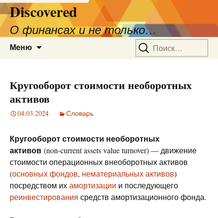
Discovered
О финансах и не только…
Перейти
Найти:
Меню
к
содержимому
Кругооборот стоимости необоротных
активов
04.03.2024
Словарь
Кругооборот стоимости необоротных
активов
(non-current assets value turnover) — движение
стоимости операционных внеоборотных активов
(
основных фондов
,
нематериальных активов
)
посредством их
амортизации
и последующего
реинвестирования
средств амортизационного фонда.