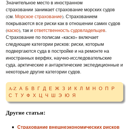
Значительное место в иностранном
страховании занимает страхование морских судов
(см.
Морское страхование
). Страхованием
покрываются все риски как в отношении самих судов
(
каско
), так и
ответственность судовладельцев
.
Страхование по полисам «каско» включает
следующие категории рисков: риски, которым
подвергаются суда в постройке и на ремонте на
иностранных верфях, научно-исследовательские
суда, арктические и антарктические экспедиционные и
некоторые другие категории судов.
A-Z
А
Б
В
Г
Д
Е
Ж
З
И
К
Л
М
Н
О
П
Р
С
Т
У
Ф
Х
Ц
Ч
Ш
Э
Ю
Я
Другие статьи:
Страхование внешнеэкономических рисков