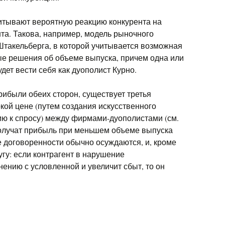
итывают вероятную реакцию конкурента на
та. Такова, например, модель рыночного
Штакельберга, в которой учитывается возможная
е решения об объеме выпуска, причем одна или
дет вести себя как дуополист Курно.
рибыли обеих сторон, существует третья
кой цене (путем создания искусственного
ю к спросу) между фирмами-дуополистами (см.
получат прибыль при меньшем объеме выпуска
ые договоренности обычно осуждаются, и, кроме
угу: если контрагент в нарушение
нению с условленной и увеличит сбыт, то он