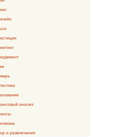
нес
кчейн
ьги
естиции
кетинг
неджмент
ки
варь
тистика
ахование
ансовый анализ
нансы
номика
р и развлечения