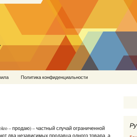
…
вила
Политика конфиденциальности
Ру
 poleo – продаю) – частный случай ограниченной
пают два независимых продавца одного товара, а
Бан