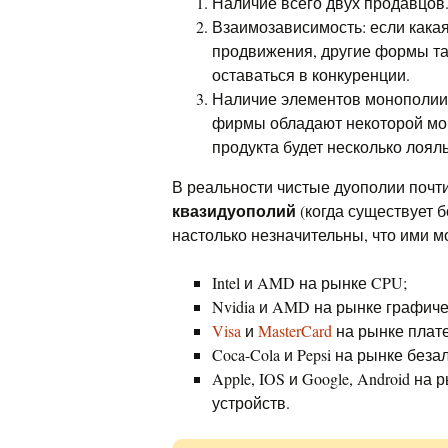
Наличие всего двух продавцов
Взаимозависимость: если кака
продвижения, другие формы та
оставаться в конкуренции.
Наличие элементов монополии:
фирмы обладают некоторой мон
продукта будет несколько лоял
В реальности чистые дуополии почт
квазидуополий
(когда существует б
настолько незначительны, что ими м
Intel и AMD на рынке CPU;
Nvidia и AMD на рынке графиче
Visa
и
MasterCard
на рынке плате
Coca-Cola и Pepsi на рынке без
Apple, IOS и Google, Android 
устройств.