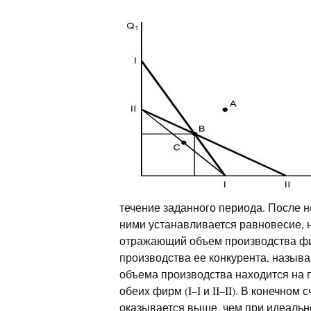
течение заданного периода. После 
ними устанавливается равновесие, 
отражающий объем производства фи
производства ее конкурента, назыв
объема производства находится на п
обеих фирм (I–I и II–II). В конечно
оказывается выше, чем при идеальн