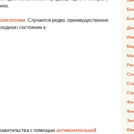
нно.
Биз
Бло
олигополии
. Случается редко, преимущественно
ходное) состояние к:
Ден
Инв
Мар
Ме
Рис
Сло
Ста
Стр
Фин
Фи
Эко
правительства с помощью
антимонопольной
Юмо