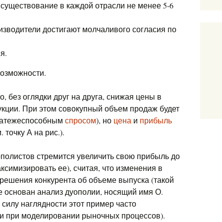
существование в каждой отрасли не менее 5-6
оизводители достигают молчаливого согласия по
я.
возможности.
, без оглядки друг на друга, снижая цены в
кции. При этом совокупный объем продаж будет
латежеспособным
спросом
), но
цена
и
прибыль
точку А на рис.).
ополистов стремится увеличить свою прибыль до
симизировать ее), считая, что изменения в
 решения конкурента об объеме выпуска (такой
е основан анализ дуополии, носящий имя О.
 силу наглядности этот пример часто
ии при моделировании рыночных процессов).