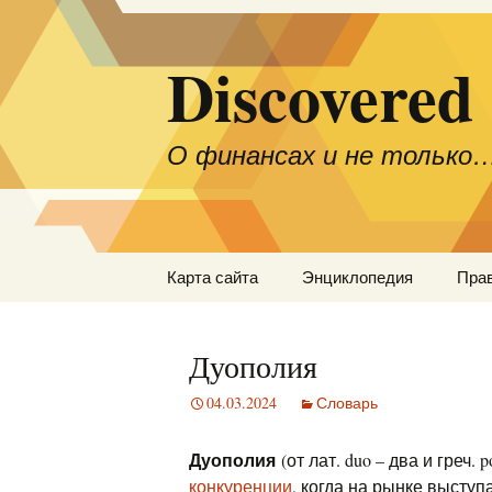
Discovered
О финансах и не только
Перейти
Карта сайта
Энциклопедия
Пра
к
содержимому
Дуополия
04.03.2024
Словарь
Дуополия
(от лат. duo – два и греч.
конкуренции
, когда на рынке высту