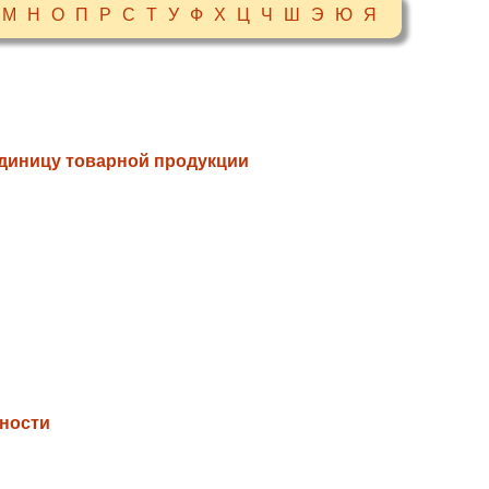
М
Н
О
П
Р
С
Т
У
Ф
Х
Ц
Ч
Ш
Э
Ю
Я
единицу товарной продукции
ности