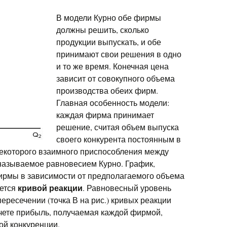
В модели Курно обе фирмы
должны решить, сколько
продукции выпускать, и обе
принимают свои решения в одно
и то же время. Конечная цена
зависит от совокупного объема
производства обеих фирм.
Главная особенность модели:
каждая фирма принимает
решение, считая объем выпуска
своего конкурента постоянным в
некоторого взаимного приспособления между
называемое равновесием Курно. График,
рмы в зависимости от предполагаемого объема
кривой реакции
ается
. Равновесный уровень
ересечении (точка В на рис.) кривых реакции
м счете прибыль, получаемая каждой фирмой,
ой конкуренции.