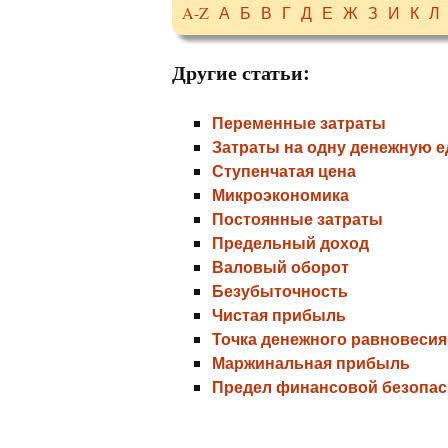
A-Z
А
Б
В
Г
Д
Е
Ж
З
И
К
Л
Другие статьи:
Переменные затраты
Затраты на одну денежную 
Ступенчатая цена
Микроэкономика
Постоянные затраты
Предельный доход
Валовый оборот
Безубыточность
Чистая прибыль
Точка денежного равновесия
Маржинальная прибыль
Предел финансовой безопас