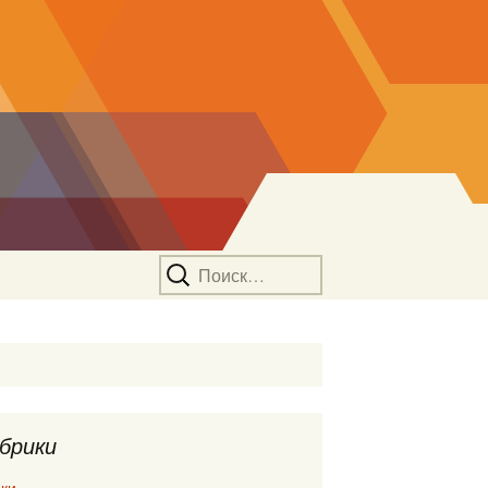
Найти:
брики
ки