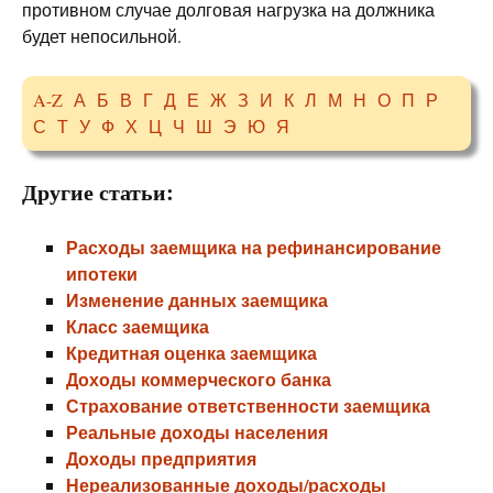
противном случае долговая нагрузка на должника
будет непосильной.
A-Z
А
Б
В
Г
Д
Е
Ж
З
И
К
Л
М
Н
О
П
Р
С
Т
У
Ф
Х
Ц
Ч
Ш
Э
Ю
Я
Другие статьи:
Расходы заемщика на рефинансирование
ипотеки
Изменение данных заемщика
Класс заемщика
Кредитная оценка заемщика
Доходы коммерческого банка
Страхование ответственности заемщика
Реальные доходы населения
Доходы предприятия
Нереализованные доходы/расходы