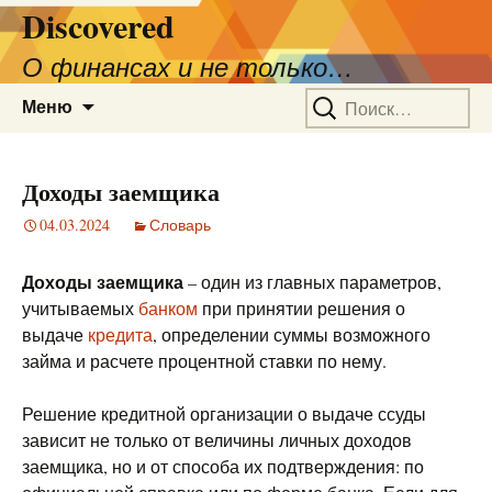
Discovered
О финансах и не только…
Перейти
Найти:
Меню
к
содержимому
Доходы заемщика
04.03.2024
Словарь
Доходы заемщика
– один из главных параметров,
учитываемых
банком
при принятии решения о
выдаче
кредита
, определении суммы возможного
займа и расчете процентной ставки по нему.
Решение кредитной организации о выдаче ссуды
зависит не только от величины личных доходов
заемщика, но и от способа их подтверждения: по