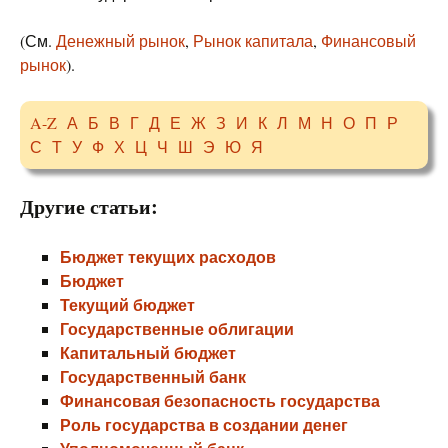
(См.
Денежный рынок
,
Рынок капитала
,
Финансовый
рынок
).
A-Z
А
Б
В
Г
Д
Е
Ж
З
И
К
Л
М
Н
О
П
Р
С
Т
У
Ф
Х
Ц
Ч
Ш
Э
Ю
Я
Другие статьи:
Бюджет текущих расходов
Бюджет
Текущий бюджет
Государственные облигации
Капитальный бюджет
Государственный банк
Финансовая безопасность государства
Роль государства в создании денег