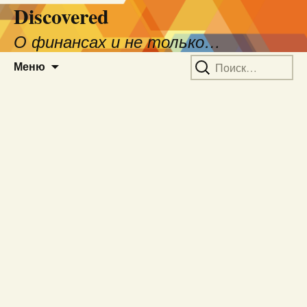
Discovered
О финансах и не только…
Перейти
Найти:
Меню
к
содержимому