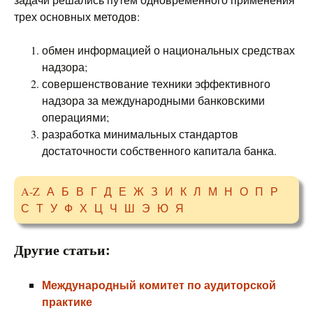
трех основных методов:
обмен информацией о национальных средствах
надзора;
совершенствование техники эффективного
надзора за международными банковскими
операциями;
разработка минимальных стандартов
достаточности собственного капитала банка.
A-Z
А
Б
В
Г
Д
Е
Ж
З
И
К
Л
М
Н
О
П
Р
С
Т
У
Ф
Х
Ц
Ч
Ш
Э
Ю
Я
Другие статьи:
Международный комитет по аудиторской
практике