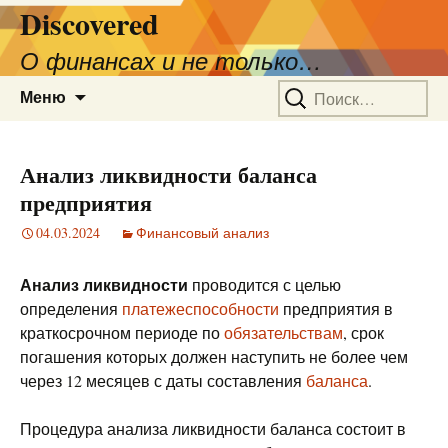
Discovered
О финансах и не только…
Перейти
Найти:
Меню
к
содержимому
Анализ ликвидности баланса
предприятия
04.03.2024
Финансовый анализ
Анализ ликвидности
проводится с целью
определения
платежеспособности
предприятия в
краткосрочном периоде по
обязательствам
, срок
погашения которых должен наступить не более чем
через 12 месяцев с даты составления
баланса
.
Процедура анализа ликвидности баланса состоит в