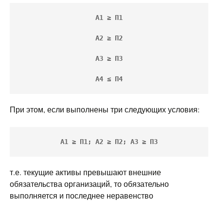
А1 ≥ П1
А2 ≥ П2
А3 ≥ П3
А4 ≤ П4
При этом, если выполнены три следующих условия:
А1 ≥ П1; А2 ≥ П2; А3 ≥ П3
т.е. текущие активы превышают внешние
обязательства организаций, то обязательно
выполняется и последнее неравенство