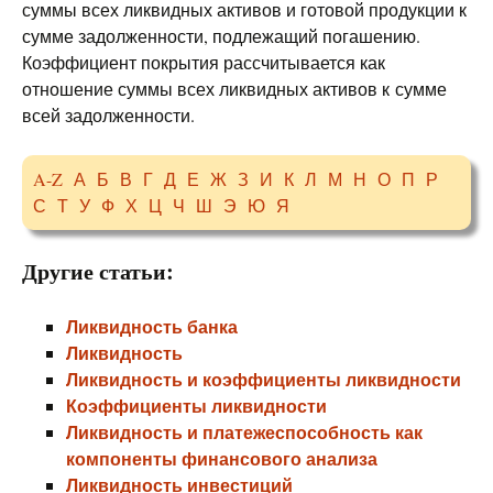
суммы всех ликвидных активов и готовой продукции к
сумме задолженности, подлежащий погашению.
Коэффициент покрытия рассчитывается как
отношение суммы всех ликвидных активов к сумме
всей задолженности.
A-Z
А
Б
В
Г
Д
Е
Ж
З
И
К
Л
М
Н
О
П
Р
С
Т
У
Ф
Х
Ц
Ч
Ш
Э
Ю
Я
Другие статьи:
Ликвидность банка
Ликвидность
Ликвидность и коэффициенты ликвидности
Коэффициенты ликвидности
Ликвидность и платежеспособность как
компоненты финансового анализа
Ликвидность инвестиций