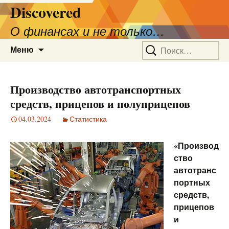
Discovered
О финансах и не только…
Перейти
Найти:
Меню
к
содержимому
Производство автотранспортных
средств, прицепов и полуприцепов
04.03.2024
Статистика
«Производ
ство
автотранс
портных
средств,
прицепов
и