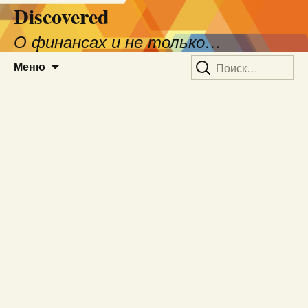
Discovered
О финансах и не только…
Перейти
Найти:
Меню
к
содержимому