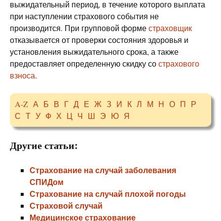
выжидательный период, в течение которого выплата
при наступлении страхового события не
производится. При групповой форме
страховщик
отказывается от проверки состояния здоровья и
установления выжидательного срока, а также
предоставляет определенную скидку со
страхового
взноса
.
A-Z
А
Б
В
Г
Д
Е
Ж
З
И
К
Л
М
Н
О
П
Р
С
Т
У
Ф
Х
Ц
Ч
Ш
Э
Ю
Я
Другие статьи:
Страхование на случай заболевания
СПИДом
Страхование на случай плохой погоды
Страховой случай
Медицинское страхование