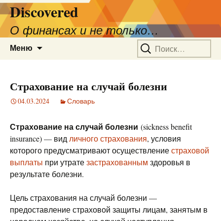
Discovered
О финансах и не только…
Перейти
Найти:
Меню
к
содержимому
Страхование на случай болезни
04.03.2024
Словарь
Страхование на случай болезни
(sickness benefit
insurance) — вид
личного страхования
, условия
которого предусматривают осуществление
страховой
выплаты
при утрате
застрахованным
здоровья в
результате болезни.
Цель страхования на случай болезни —
предоставление страховой защиты лицам, занятым в