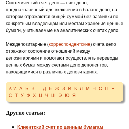
Синтетический счет депо — счет депо,
предназначенный для включения в баланс депо, на
котором отражаются общей суммой без разбивки по
конкретным владельцам или местам хранения ценные
бумаги, учитываемые на аналитических счетах депо.
Междепозитарные (
корреспондентские
) счета депо
отражают состояние отношений между
депозитариями и помогают осуществлять переводы
ценных бумаг между счетами депо депонентов,
находящимися в различных депозитариях.
A-Z
А
Б
В
Г
Д
Е
Ж
З
И
К
Л
М
Н
О
П
Р
С
Т
У
Ф
Х
Ц
Ч
Ш
Э
Ю
Я
Другие статьи:
Клиентский счет по ценным бумагам