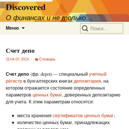
Discovered
О финансах и не только…
Перейти
Найти:
Меню
к
содержимому
Счет депо
04.03.2024
Словарь
Счет депо
(фр. depot) — специальный
учетный
регистр
в бухгалтерских книгах
депозитария
, на
котором отражается состояние определенных
параметров
ценных бумаг
, доверенных депозитарию
для учета. К этим параметрам относятся:
места хранения
сертификатов ценных бумаг
;
количество ценных бумаг, принадлежащих