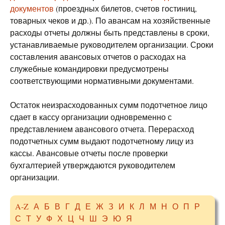
документов
(проездных билетов, счетов гостиниц,
товарных чеков и др.). По авансам на хозяйственные
расходы отчеты должны быть представлены в сроки,
устанавливаемые руководителем организации. Сроки
составления авансовых отчетов о расходах на
служебные командировки предусмотрены
соответствующими нормативными документами.
Остаток неизрасходованных сумм подотчетное лицо
сдает в кассу организации одновременно с
представлением авансового отчета. Перерасход
подотчетных сумм выдают подотчетному лицу из
кассы. Авансовые отчеты после проверки
бухгалтерией утверждаются руководителем
организации.
A-Z
А
Б
В
Г
Д
Е
Ж
З
И
К
Л
М
Н
О
П
Р
С
Т
У
Ф
Х
Ц
Ч
Ш
Э
Ю
Я