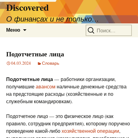
Discovered
О финансах и не только…
Перейти
Найти:
Меню
к
содержимому
Подотчетные лица
04.03.2024
Словарь
Подотчетные лица
— работники организации,
получившие
авансом
наличные денежные средства
на предстоящие расходы (хозяйственные и по
служебным командировкам).
Подотчетное лицо — это физическое лицо (как
правило, сотрудник предприятия), которому поручено
проведение какой-либо
хозяйственной операции
,