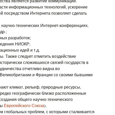
ества является развитие коммуникаций.
асти информационных технологий, ускорение
й посредством Интернета позволяет сделать
 научно-технических Интернет-конференциях,
др.;
ных разработок;
ведения НИОКР;
ционных идей и т.д.
ы. Также следует отметить воздействие
исторически сложившихся связей государств в
удничества отчетливо видна во
 Великобритании и Франции со своими бывшими
ают климат, рельеф, природные ресурсы,
Нередко географически близко расположенные
создания общего научно-технического
ны
Европейского Союза
).
м глобальных проблем, с которыми сталкивается