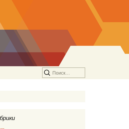
Найти:
брики
ки