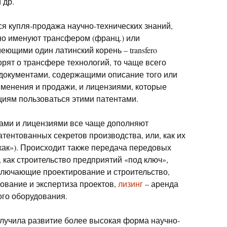
 др.
ся купля-продажа научно-технических знаний,
но именуют трансфером (франц.) или
еющими один латинский корень – transfero
орят о трансфере технологий, то чаще всего
 документами, содержащими описание того или
именения и продажи, и лицензиями, которые
циям пользоваться этими патентами.
тами и лицензиями все чаще дополняют
тентованных секретов производства, или, как их
как»). Происходит также передача передовых
 как строительство предприятий «под ключ»,
ключающие проектирование и строительство,
ование и экспертиза проектов,
лизинг
– аренда
го оборудования.
лучила развитие более высокая форма научно-