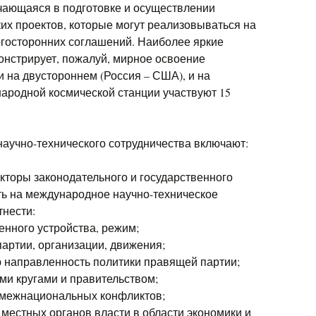
ючающаяся в подготовке и осуществлении
их проектов, которые могут реализовываться на
огосторонних соглашений. Наиболее яркие
онстрирует, пожалуй, мирное освоение
и на двустороннем (Россия – США), и на
ародной космической станции участвуют 15
аучно-технического сотрудничества включают:
торы законодательного и государственного
ть на международное научно-техническое
тнести:
венного устройства, режим;
партии, организации, движения;
 направленность политики правящей партии;
и кругами и правительством;
 межнациональных конфликтов;
 местных органов власти в области экономики и