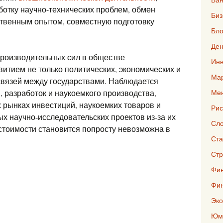
ботку научно-технических проблем, обмен
Биз
ственным опытом, совместную подготовку
Бло
Ден
роизводительных сил в обществе
Инв
итием не только политических, экономических и
Мар
 связей между государствами. Наблюдается
 разработок и наукоемкого производства,
Ме
 рынках инвестиций, наукоемких товаров и
Рис
ых научно-исследовательских проектов из-за их
Сло
 стоимости становится попросту невозможна в
Ста
Стр
Фин
Фи
Эко
Юмо