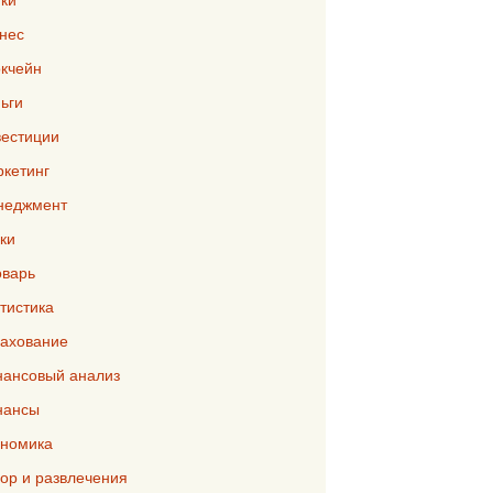
нес
кчейн
ьги
естиции
кетинг
неджмент
ки
варь
тистика
ахование
ансовый анализ
нансы
номика
р и развлечения