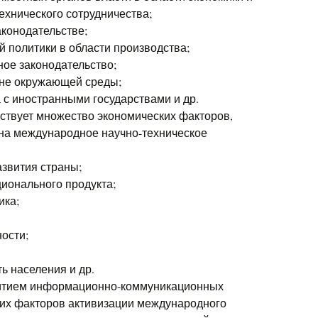
ехнического сотрудничества;
аконодательстве;
 политики в области производства;
ное законодательство;
ане окружающей среды;
 с иностранными государствами и др.
твует множество экономических факторов,
 на международное научно-техническое
азвития страны;
ионального продукта;
ика;
ости;
ь населения и др.
витием информационно-коммуникационных
их факторов активизации международного