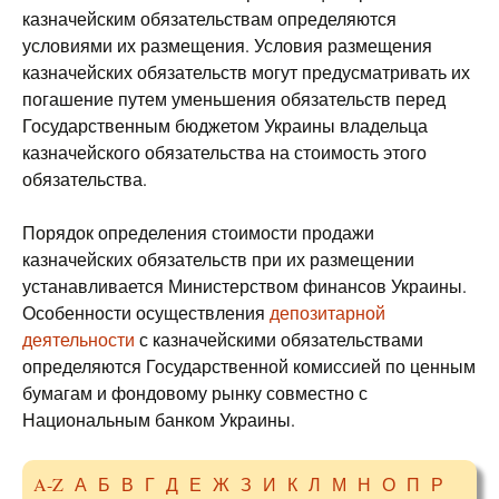
казначейским обязательствам определяются
условиями их размещения. Условия размещения
казначейских обязательств могут предусматривать их
погашение путем уменьшения обязательств перед
Государственным бюджетом Украины владельца
казначейского обязательства на стоимость этого
обязательства.
Порядок определения стоимости продажи
казначейских обязательств при их размещении
устанавливается Министерством финансов Украины.
Особенности осуществления
депозитарной
деятельности
с казначейскими обязательствами
определяются Государственной комиссией по ценным
бумагам и фондовому рынку совместно с
Национальным банком Украины.
A-Z
А
Б
В
Г
Д
Е
Ж
З
И
К
Л
М
Н
О
П
Р