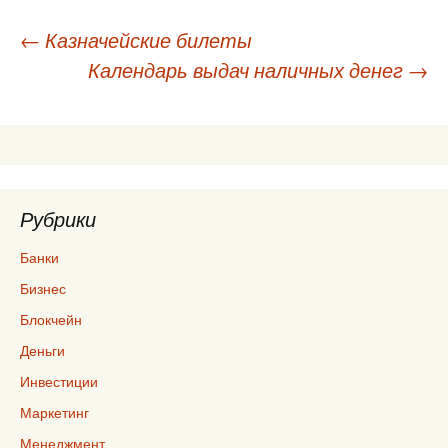
Навигация
←
Казначейские билеты
Календарь выдач наличных денег
→
по
записям
Рубрики
Банки
Бизнес
Блокчейн
Деньги
Инвестиции
Маркетинг
Менеджмент