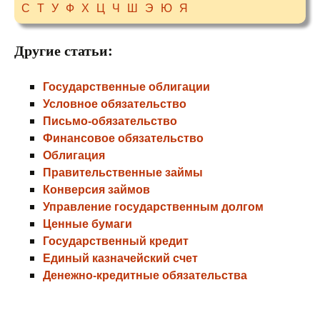
С
Т
У
Ф
Х
Ц
Ч
Ш
Э
Ю
Я
Другие статьи:
Государственные облигации
Условное обязательство
Письмо-обязательство
Финансовое обязательство
Облигация
Правительственные займы
Конверсия займов
Управление государственным долгом
Ценные бумаги
Государственный кредит
Единый казначейский счет
Денежно-кредитные обязательства