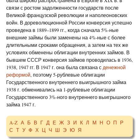
была широко распространена в Европе в XIX в. в
связи с ростом задолженности государств после
Великой французской революции и наполеоновских
войн. В дореволюционной России конверсия успешно
проведена в 1889–1899 гг., когда сначала 5%-ные
внешние займы были заменены на 4%-ные с более
длительными сроками обращения, а затем на тех же
условиях обменены облигации внутренних займов. В
бывшем СССР конверсия займов проводилась в 1936,
1938, 1947 гг. В 1947 г. она была связана с
денежной
реформой
, поэтому 5-рублевые облигации
Государственного внутреннего выигрышного займа
1938 г. обменивались на 1-рублевые облигации
Государственного 3%-ного внутреннего выигрышного
займа 1947 г.
A-Z
А
Б
В
Г
Д
Е
Ж
З
И
К
Л
М
Н
О
П
Р
С
Т
У
Ф
Х
Ц
Ч
Ш
Э
Ю
Я