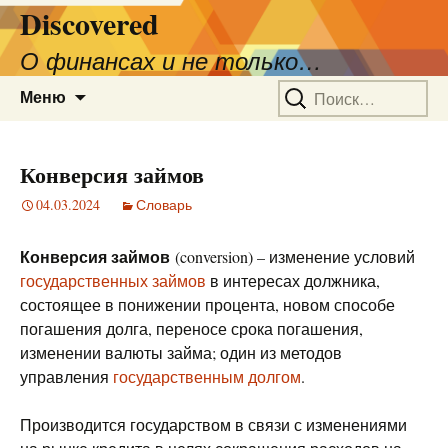
Discovered
О финансах и не только…
Перейти
Найти:
Меню
к
содержимому
Конверсия займов
04.03.2024
Словарь
Конверсия займов
(conversion) – изменение условий
государственных займов
в интересах должника,
состоящее в понижении процента, новом способе
погашения долга, переносе срока погашения,
изменении валюты займа; один из методов
управления
государственным долгом
.
Производится государством в связи с изменениями