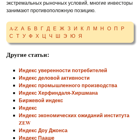
экстремальных рыночных условий, многие инвесторы
занимают противоположную позицию.
A-Z
А
Б
В
Г
Д
Е
Ж
З
И
К
Л
М
Н
О
П
Р
С
Т
У
Ф
Х
Ц
Ч
Ш
Э
Ю
Я
Другие статьи:
Индекс уверенности потребителей
Индекс деловой активности
Индекс промышленного производства
Индекс Херфиндаля-Хиршмана
Биржевой индекс
Индекс
Индекс экономических ожиданий института
ZEW
Индекс Доу Джонса
Индекс Пааше