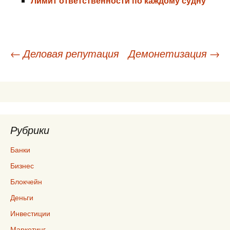
Лимит ответственности по каждому судну
Навигация
←
Деловая репутация
Демонетизация
→
по
записям
Рубрики
Банки
Бизнес
Блокчейн
Деньги
Инвестиции
Маркетинг