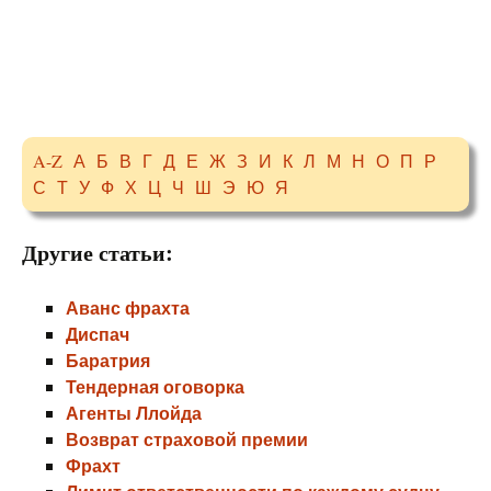
A-Z
А
Б
В
Г
Д
Е
Ж
З
И
К
Л
М
Н
О
П
Р
С
Т
У
Ф
Х
Ц
Ч
Ш
Э
Ю
Я
Другие статьи:
Аванс фрахта
Диспач
Баратрия
Тендерная оговорка
Агенты Ллойда
Возврат страховой премии
Фрахт