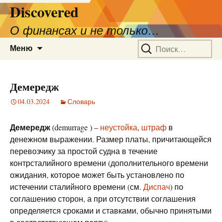
Discovered
О финансах и не только…
Перейти
Найти:
Меню
к
содержимому
Демередж
04.03.2024
Словарь
Демередж
(demurrage ) –
неустойка
,
штраф
в
денежном выражении. Размер платы, причитающейся
перевозчику за простой судна в течение
контрсталийного времени (дополнительного времени
ожидания, которое может быть установлено по
истечении сталийного времени (см.
Диспач
) по
соглашению сторон, а при отсутствии соглашения
определяется сроками и ставками, обычно принятыми