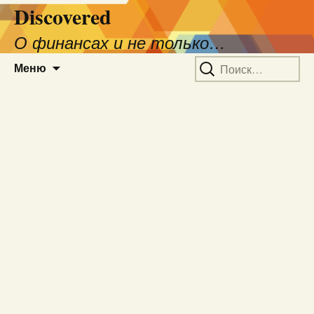
Discovered
О финансах и не только…
Перейти
Найти:
Меню
к
содержимому