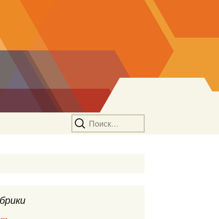
Найти:
брики
ки