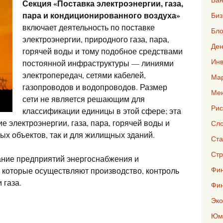
Секция «Поставка электроэнергии, газа,
пара и кондиционированного воздуха»
Биз
включает деятельность по поставке
Бло
электроэнергии, природного газа, пара,
Ден
горячей воды и тому подобное средствами
Инв
постоянной инфраструктуры — линиями
электропередач, сетями кабелей,
Мар
газопроводов и водопроводов. Размер
Ме
сети не является решающим для
Рис
классификации единицы в этой сфере; эта
е электроэнергии, газа, пара, горячей воды и
Сло
ых объектов, так и для жилищных зданий.
Ста
Стр
ание предприятий энергоснабжения и
Фин
 которые осуществляют производство, контроль
 газа.
Фи
Эко
Юмо