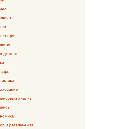
нес
кчейн
ьги
естиции
кетинг
неджмент
ки
варь
тистика
ахование
ансовый анализ
нансы
номика
р и развлечения