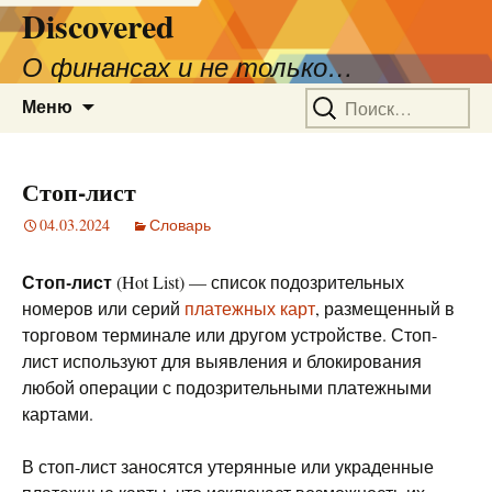
Discovered
О финансах и не только…
Перейти
Найти:
Меню
к
содержимому
Стоп-лист
04.03.2024
Словарь
Стоп-лист
(Hot List) — список подозрительных
номеров или серий
платежных карт
, размещенный в
торговом терминале или другом устройстве. Стоп-
лист используют для выявления и блокирования
любой операции с подозрительными платежными
картами.
В стоп-лист заносятся утерянные или украденные