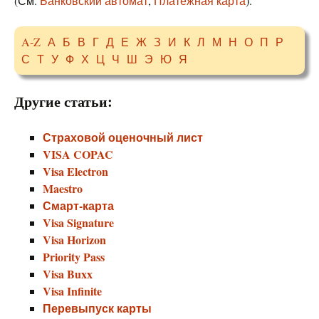
(См.
Банковский автомат
,
Платежная карта
).
A-Z
А
Б
В
Г
Д
Е
Ж
З
И
К
Л
М
Н
О
П
Р
С
Т
У
Ф
Х
Ц
Ч
Ш
Э
Ю
Я
Другие статьи:
Страховой оценочный лист
VISA COPAC
Visa Electron
Maestro
Смарт-карта
Visa Signature
Visa Horizon
Priority Pass
Visa Buxx
Visa Infinite
Перевыпуск карты