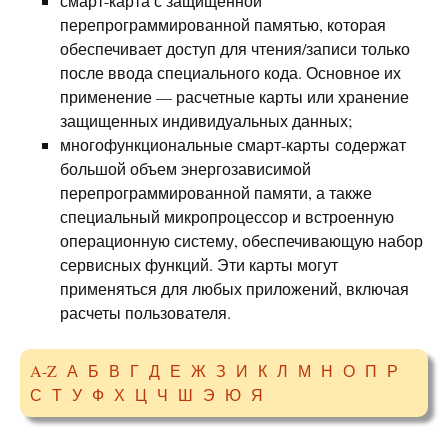
смарт-карта с защищенной
перепрограммированной памятью, которая
обеспечивает доступ для чтения/записи только
после ввода специального кода. Основное их
применение — расчетные карты или хранение
защищенных индивидуальных данных;
многофункциональные смарт-карты содержат
большой объем энергозависимой
перепрограммированной памяти, а также
специальный микропроцессор и встроенную
операционную систему, обеспечивающую набор
сервисных функций. Эти карты могут
применяться для любых приложений, включая
расчеты пользователя.
A-Z
А
Б
В
Г
Д
Е
Ж
З
И
К
Л
М
Н
О
П
Р
С
Т
У
Ф
Х
Ц
Ч
Ш
Э
Ю
Я