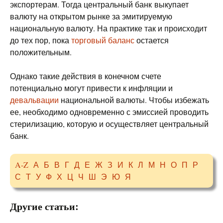
экспортерам. Тогда центральный банк выкупает
валюту на открытом рынке за эмитируемую
национальную валюту. На практике так и происходит
до тех пор, пока
торговый баланс
остается
положительным.
Однако такие действия в конечном счете
потенциально могут привести к инфляции и
девальвации
национальной валюты. Чтобы избежать
ее, необходимо одновременно с эмиссией проводить
стерилизацию, которую и осуществляет центральный
банк.
A-Z
А
Б
В
Г
Д
Е
Ж
З
И
К
Л
М
Н
О
П
Р
С
Т
У
Ф
Х
Ц
Ч
Ш
Э
Ю
Я
Другие статьи: