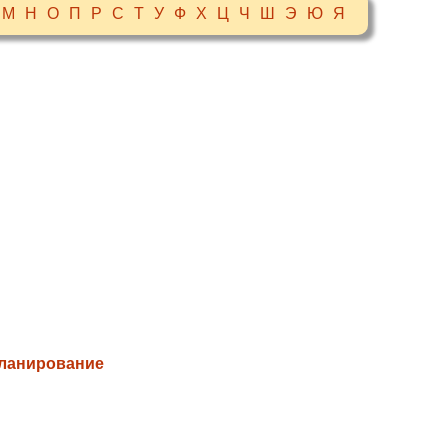
М
Н
О
П
Р
С
Т
У
Ф
Х
Ц
Ч
Ш
Э
Ю
Я
планирование