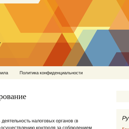
…
вила
Политика конфиденциальности
рование
Ру
деятельность налоговых органов (в
о осуществлению контроля за соблюдением
Бан