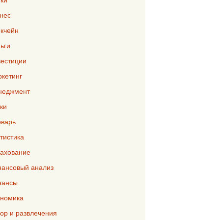
нес
кчейн
ьги
естиции
кетинг
неджмент
ки
варь
тистика
ахование
ансовый анализ
нансы
номика
р и развлечения