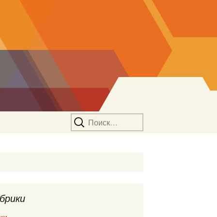
Найти:
брики
ки