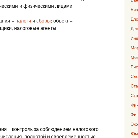
ческими и физическими лицами.
Биз
Бло
ания –
налоги
и
сборы
; объект –
щики, налоговые агенты.
Ден
Инв
Мар
Ме
Рис
Сло
Ста
Стр
Фин
Фи
Эко
ия – контроль за соблюдением налогового
Юмо
счисления, полнотой и своевременностью