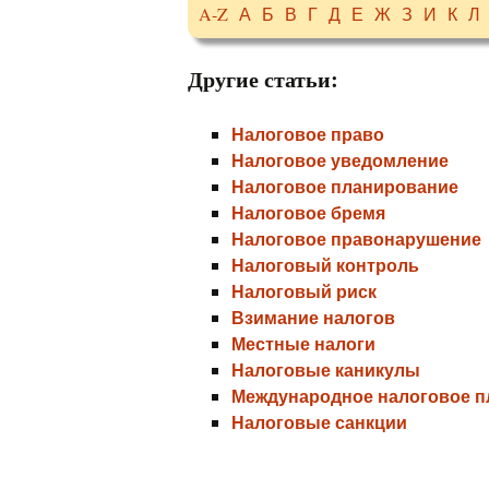
A-Z
А
Б
В
Г
Д
Е
Ж
З
И
К
Л
Другие статьи:
Налоговое право
Налоговое уведомление
Налоговое планирование
Налоговое бремя
Налоговое правонарушение
Налоговый контроль
Налоговый риск
Взимание налогов
Местные налоги
Налоговые каникулы
Международное налоговое 
Налоговые санкции