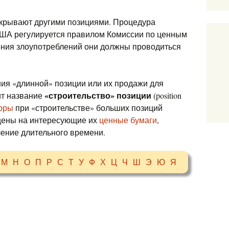
окрывают другими позициями. Процедура
США регулируется правилом Комиссии по ценным
ения злоупотреблений они должны проводиться
ния «длинной» позиции или их продажи для
«строительство» позиции
ит название
(position
оры
при «строительстве» больших позиций
цены на интересующие их
ценные бумаги
,
чение длительного времени.
М
Н
О
П
Р
С
Т
У
Ф
Х
Ц
Ч
Ш
Э
Ю
Я