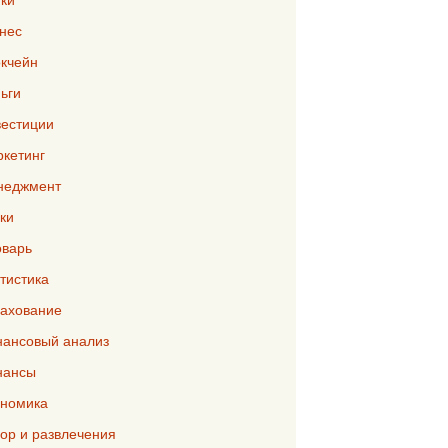
нес
кчейн
ьги
естиции
кетинг
неджмент
ки
варь
тистика
ахование
ансовый анализ
нансы
номика
р и развлечения