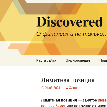
Discovered
О финансах и не только
Перейти
Карта сайта
Энциклопедия
Пра
к
содержимому
Лимитная позиция
04.03.2024
Словарь
Лимитная позиция
— занятое
инве
ценных бумаг
или по группе активов