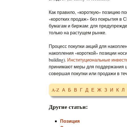
Как правило, «короткую» позицию п
«коротких продаж» без покрытия в 
бумагам и биржам: для предупрежд
только на растущем рынке.
Процесс покупки акций для накопле
накопления «короткой» позиции нос
building).
Институциональные инвест
принимают меры для поддержания 
совершая покупки или продажи в те
A-Z
А
Б
В
Г
Д
Е
Ж
З
И
К
Л
Другие статьи:
Позиция