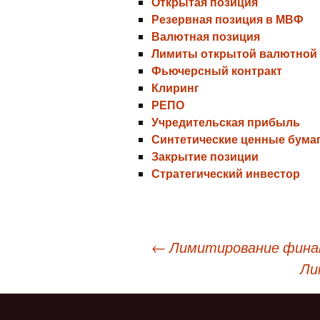
Открытая позиция
Резервная позиция в МВФ
Валютная позиция
Лимиты открытой валютной
Фьючерсный контракт
Клиринг
РЕПО
Учредительская прибыль
Синтетические ценные бума
Закрытие позиции
Стратегический инвестор
Навигация
←
Лимитирование финан
Ли
по
записям