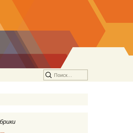
Найти:
брики
ки