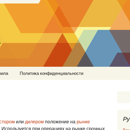
…
вила
Политика конфиденциальности
Ру
стором
или
дилером
положение на
рынке
. Используется при операциях на рынке срочных
Бан