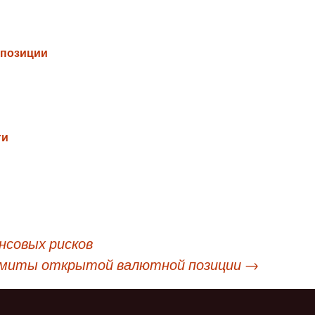
 позиции
ги
совых рисков
миты открытой валютной позиции
→