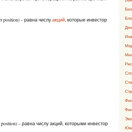
Биз
Бло
rt position) – равна числу
акций
, которые инвестор
Ден
Инв
Мар
Ме
Рис
Сло
Ста
Стр
Фин
Фи
Эко
 position) – равна числу акций, которыми инвестор
Юмо