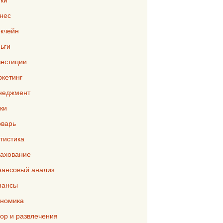
нес
кчейн
ьги
естиции
кетинг
неджмент
ки
варь
тистика
ахование
ансовый анализ
нансы
номика
р и развлечения