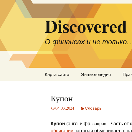
Discovered
О финансах и не только
Перейти
Карта сайта
Энциклопедия
Пра
к
содержимому
Купон
04.03.2024
Словарь
Купон
(англ. и фр. coupon – часть от 
облигации
, которая обменивается 