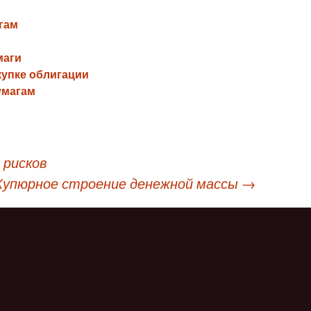
гам
маги
купке облигации
умагам
 рисков
Купюрное строение денежной массы
→