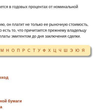
ается в годовых процентах от номинальной
ю, он платит не только ее рыночную стоимость,
то есть то, что причитается прежнему владельцу
платы эмитентом до дня заключения сделки.
М
Н
О
П
Р
С
Т
У
Ф
Х
Ц
Ч
Ш
Э
Ю
Я
оход
ной бумаги
а