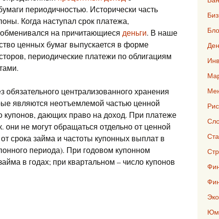
бумаги периодичностью. Исторически часть
Биз
поны. Когда наступал срок платежа,
Бло
и обменивался на причитающиеся
деньги
. В наше
ство ценных бумаг выпускается в форме
Ден
есторов, периодические платежи по облигациям
Инв
тами.
Мар
з обязательного централизованного хранения
Ме
орые являются неотъемлемой частью ценной
Рис
о купонов, дающих право на доход. При платеже
Сло
. они не могут обращаться отдельно от ценной
Ста
 от срока займа и частоты купонных выплат в
понного периода). При годовом купонном
Стр
займа в годах; при квартальном – число купонов
Фин
Фи
Эко
Юмо