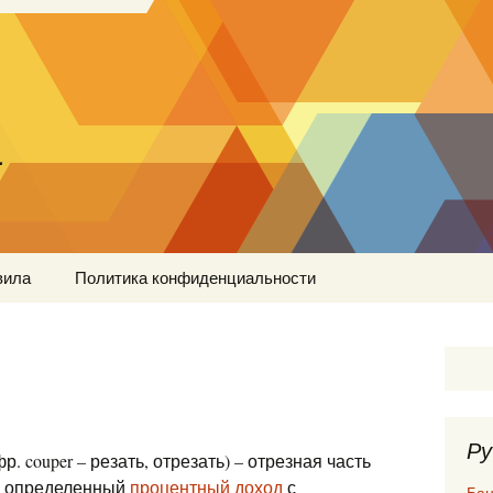
…
вила
Политика конфиденциальности
Ру
фр. couper – резать, отрезать) – отрезная часть
на определенный
процентный доход
с
Бан