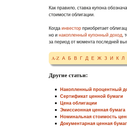
Как правило, ставка купона обознач
стоимости облигации.
Когда
инвестор
приобретает облигаци
но и
накопленный купонный доход
, 
за период от момента последней вы
A-Z
А
Б
В
Г
Д
Е
Ж
З
И
К
Л
Другие статьи:
Накопленный процентный д
Сертификат ценной бумаги
Цена облигации
Эмиссионная ценная бумага
Номинальная стоимость цен
Документарная ценная бумаг