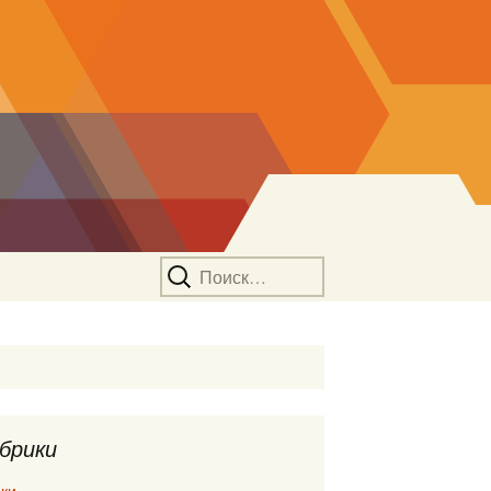
Найти:
брики
ки